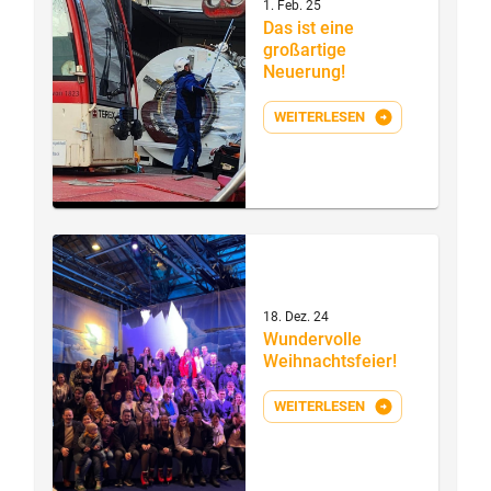
1. Feb. 25
Das ist eine
großartige
Neuerung!
WEITERLESEN
18. Dez. 24
Wundervolle
Weihnachtsfeier!
WEITERLESEN