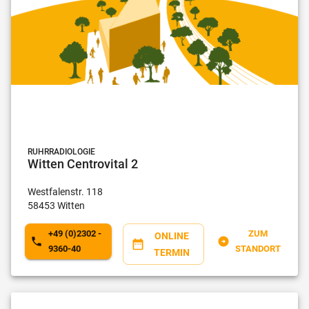
RUHRRADIOLOGIE
Witten Centrovital 2
Westfalenstr.
118
58453
Witten
+49 (0)2302 -
ZUM
ONLINE
9360-40
STANDORT
TERMIN