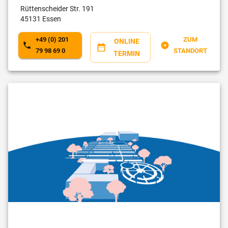
Rüttenscheider Str.
191
45131
Essen
+49 (0) 201
ZUM
ONLINE
79 98 69 0
STANDORT
TERMIN