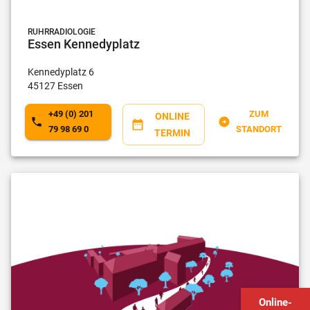
RUHRRADIOLOGIE
Essen Kennedyplatz
Kennedyplatz
6
45127
Essen
+49 (0) 201
ZUM
ONLINE
79 98 69 0
STANDORT
TERMIN
Online-